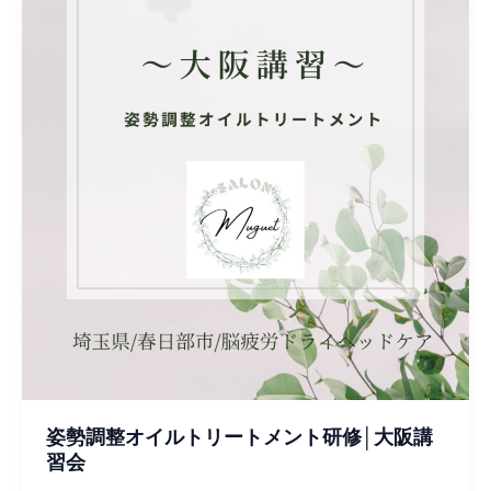
ル
ト
リ
ー
ト
メ
ン
ト
研
修
│
大
阪
講
習
会
姿勢調整オイルトリートメント研修│大阪講
習会