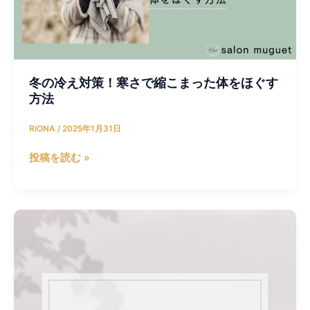
寒
さ
で
縮
こ
冬の冷え対策！寒さで縮こまった体をほぐす
ま
方法
っ
た
RIONA
/
2025年1月31日
体
を
投稿を読む »
ほ
ぐ
す
姿
方
勢
法
調
整
オ
イ