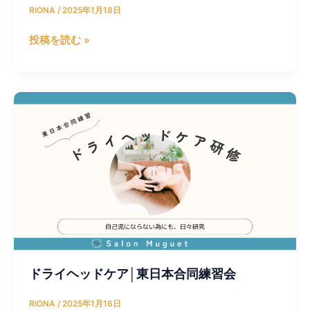
眼
RIONA
/
2025年1月18日
球
疲
投稿を読む »
労
解
消
ド
法
ラ
＆
イ
ド
ヘ
ラ
ッ
イ
ド
ヘ
ケ
ッ
ア
ド
│
マ
東
ッ
日
サ
ドライヘッドケア│東日本合同練習会
本
ー
合
RIONA
/
2025年1月16日
ジ