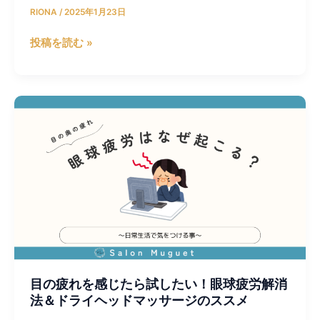
RIONA
/
2025年1月23日
投稿を読む »
目
の
疲
れ
を
感
じ
た
ら
試
し
目の疲れを感じたら試したい！眼球疲労解消
た
法＆ドライヘッドマッサージのススメ
い！