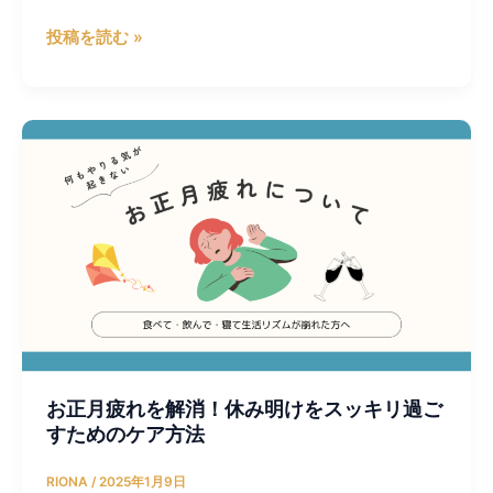
同
の
練
投稿を読む »
ス
習
ス
会
メ
お
正
月
疲
れ
を
解
消！
休
み
明
お正月疲れを解消！休み明けをスッキリ過ご
け
すためのケア方法
を
ス
RIONA
/
2025年1月9日