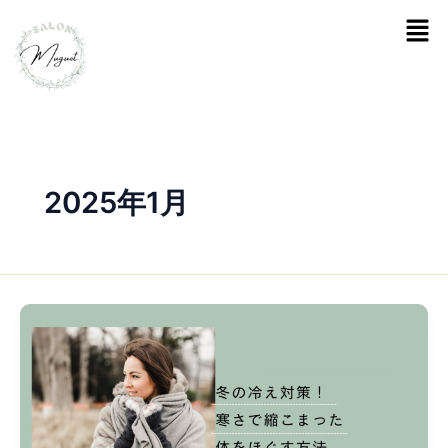
内
メ
容
ニ
を
ュ
ー
ス
キ
ッ
プ
2025年1月
冬
の
冷
え
対
策！